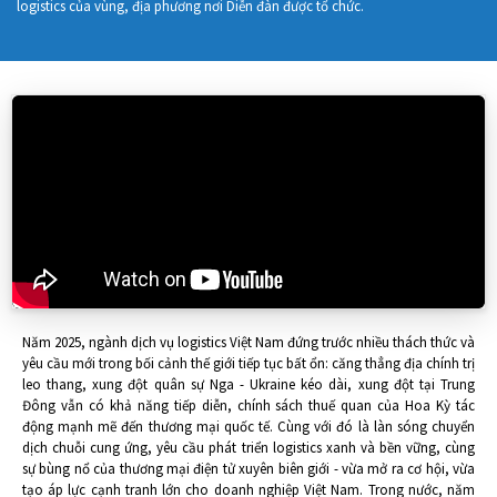
logistics của vùng, địa phương nơi Diễn đàn được tổ chức.
Năm 2025, ngành dịch vụ logistics Việt Nam đứng trước nhiều thách thức và
yêu cầu mới trong bối cảnh thế giới tiếp tục bất ổn: căng thẳng địa chính trị
leo thang, xung đột quân sự Nga - Ukraine kéo dài, xung đột tại Trung
Đông vẫn có khả năng tiếp diễn, chính sách thuế quan của Hoa Kỳ tác
động mạnh mẽ đến thương mại quốc tế. Cùng với đó là làn sóng chuyển
dịch chuỗi cung ứng, yêu cầu phát triển logistics xanh và bền vững, cùng
sự bùng nổ của thương mại điện tử xuyên biên giới - vừa mở ra cơ hội, vừa
tạo áp lực cạnh tranh lớn cho doanh nghiệp Việt Nam. Trong nước, năm