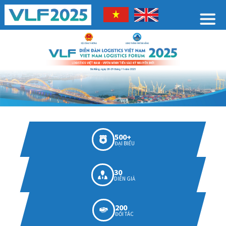
500+
ĐẠI BIỂU
30
DIỄN GIẢ
200
ĐỐI TÁC