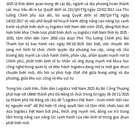
2025 là thời điểm quan trọng để các Bộ, ngành và địa phương hoàn thành
các mục tiêu đề ra tại Quyết định số 221/QĐ-TTg ngày 22/02/2011 của Thủ
tướng Chính phủ sửa đổi, bổ sung Quyết định số 200/QĐ-TTg ngày
14/02/2017 về việc phê duyệt Kế hoạch hành động nâng cao năng lực cạnh
tranh và phát triển dịch vụ logistics Việt Nam đến năm 2025, đồng thời thực
hiện triển khai Chiến lược phát triển dịch vụ logistics Việt Nam thời kỳ 2025 -
2035, tầm nhìn đến năm 2050 vừa được Phó Thủ tướng Chính phủ Bùi
Thanh Sơn ký ban hành vào ngày 09/10/2025. Đặc biệt, việc chuyển đổi
sang mô hình tổ chức chính quyền địa phương hai cấp, cùng với chủ
trương đẩy mạnh cải cách hành chính, phân cấp, phân quyền mạnh mẽ từ
Chính phủ, phát triển kinh tế tư nhân và ứng dụng mạnh mẽ khoa học
công nghệ trong quản lý và điều hành logistics đang mở ra một giai đoạn
chuyển biến mới, đòi hỏi sự phối hợp chặt chẽ giữa trung ương và địa
phương, giữa khu vực công và khu vực tư.
Trong bối cảnh trên, Diễn đàn Logistics Việt Nam 2025 do Bộ Công Thương
phối hợp với UBND thành phố Đà Nẵng tổ chức trong 02 ngày 28-29/11/2025
tại thành phố Đà Nẵng với chủ đề "Logistics Việt Nam - Vươn mình tiến vào
kỷ nguyên mới" đã thể hiện rõ ràng quyết tâm và tầm nhìn chiến lược để
đưa logistics Việt Nam bứt phá, thích ứng mạnh mẽ, đóng vai trò trung
tâm trong nâng cao năng lực cạnh tranh của nền kinh tế trong giai đoạn
phát triển mới.