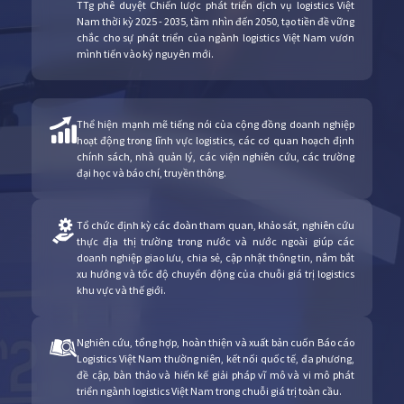
TTg phê duyệt Chiến lược phát triển dịch vụ logistics Việt
Nam thời kỳ 2025 - 2035, tầm nhìn đến 2050, tạo tiền đề vững
chắc cho sự phát triển của ngành logistics Việt Nam vươn
mình tiến vào kỷ nguyên mới.
Thể hiện mạnh mẽ tiếng nói của cộng đồng doanh nghiệp
hoạt động trong lĩnh vực logistics, các cơ quan hoạch định
chính sách, nhà quản lý, các viện nghiên cứu, các trường
đại học và báo chí, truyền thông.
Tổ chức định kỳ các đoàn tham quan, khảo sát, nghiên cứu
thực địa thị trường trong nước và nước ngoài giúp các
doanh nghiệp giao lưu, chia sẻ, cập nhật thông tin, nắm bắt
xu hướng và tốc độ chuyển động của chuỗi giá trị logistics
khu vực và thế giới.
Nghiên cứu, tổng hợp, hoàn thiện và xuất bản cuốn Báo cáo
Logistics Việt Nam thường niên, kết nối quốc tế, đa phương,
đề cập, bàn thảo và hiến kế giải pháp vĩ mô và vi mô phát
triển ngành logistics Việt Nam trong chuỗi giá trị toàn cầu.