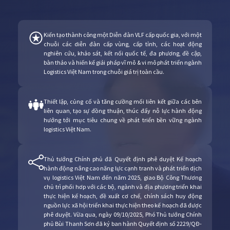
Kiến tạo thành công một Diễn đàn VLF cấp quốc gia, với một
chuỗi các diễn đàn cấp vùng, cấp tỉnh, các hoạt động
nghiên cứu, khảo sát, kết nối quốc tế, đa phương, đề cập,
bàn thảo và hiến kế giải pháp vĩ mô & vi mô phát triển ngành
Logistics Việt Nam trong chuỗi giá trị toàn cầu.
Thiết lập, củng cố và tăng cường mối liên kết giữa các bên
liên quan, tạo sự đồng thuận, thúc đẩy nỗ lực hành động
hướng tới mục tiêu chung về phát triển bền vững ngành
logistics Việt Nam.
Thủ tướng Chính phủ đã Quyết định phê duyệt Kế hoạch
hành động nâng cao năng lực cạnh tranh và phát triển dịch
vụ logistics Việt Nam đến năm 2025, giao Bộ Công Thương
chủ trì phối hơp với các bộ, ngành và địa phương triển khai
thực hiện kế hoạch, đề xuất cơ chế, chính sách huy động
nguồn lực xã hội triển khai thực hiện theo kế hoạch đã được
phê duyệt. Vừa qua, ngày 09/10/2025, Phó Thủ tướng Chính
phủ Bùi Thanh Sơn đã ký ban hành Quyết định số 2229/QĐ-